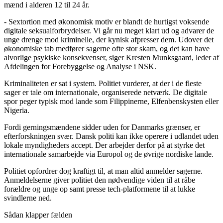
mænd i alderen 12 til 24 år.
- Sextortion med økonomisk motiv er blandt de hurtigst voksende
digitale seksualforbrydelser. Vi går nu meget klart ud og advarer de
unge drenge mod kriminelle, der kynisk afpresser dem. Udover det
økonomiske tab medfører sagerne ofte stor skam, og det kan have
alvorlige psykiske konsekvenser, siger Kresten Munksgaard, leder af
Afdelingen for Forebyggelse og Analyse i NSK.
Kriminaliteten er sat i system. Politiet vurderer, at der i de fleste
sager er tale om internationale, organiserede netværk. De digitale
spor peger typisk mod lande som Filippinerne, Elfenbenskysten eller
Nigeria.
Fordi gerningsmændene sidder uden for Danmarks grænser, er
efterforskningen svær. Dansk politi kan ikke operere i udlandet uden
lokale myndigheders accept. Der arbejder derfor på at styrke det
internationale samarbejde via Europol og de øvrige nordiske lande.
Politiet opfordrer dog kraftigt til, at man altid anmelder sagerne.
Anmeldelserne giver politiet den nødvendige viden til at råbe
forældre og unge op samt presse tech-platformene til at lukke
svindlerne ned.
Sådan klapper fælden