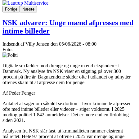
Forrige
Næste
NSK advarer: Unge mænd afpresses med
intime billeder
Indsendt af
Villy Jensen
den 05/06/2026 - 08:00
Foto:
Digitale sexfælder mod drenge og unge mænd eksploderer i
Danmark. Ny analyse fra NSK viser en stigning på over 300
procent på fire år. Bagmændene sidder ofte i udlandet og udnytter
ofrenes skam til at afpresse dem for penge.
Af Peder Fenger
Antallet af sager om såkaldt sextortion – hvor kriminelle afpresser
ofre med intime billeder eller videoer – stiger voldsomt. I 2025
modtog politiet 1.842 anmeldelser. Det er mere end en firdobling
siden 2021.
Analysen fra NSK slår fast, at kriminaliteten rammer ekstremt
målrettet: Hele 97 procent af ofrene i 2025 var drenge og unge