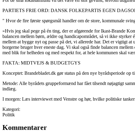
For de små lokalsamfund vil det være en stor gevinst, selvom udgift
PARTIETS FRIE ORD: DANSK FOLKEPARTIS EGEN DAGS
" Hvor de fire første spørgsmål handler om de store, kommunale sving
»Hvis jeg skal pege på én ting, der er afgørende for Ikast-Brande Komm
balancen mellem børn, ældre og handicapområdet, så vi ikke styrker ét o
mellem at bygge nyt og passe på det, vi allerede har. Det er vigtigt a
borgerne bruger hver eneste dag. Vi skal også finde balancen mellem 
med blik for helheden og med respekt for, at hele kommunen skal være
FAKTA: MIDTVEJS & BUDGETGYS
Konceptet: Brandebladet.dk gør status på den nye byrådsperiode op ti
Metode: Alle byrådets gruppeformænd har fået tilsendt nøjagtigt samme f
indlæg.
I morgen: Læs interviewet med Venstre og hør, hvilke politiske tanker 
Kategori:
Politik
Kommentarer