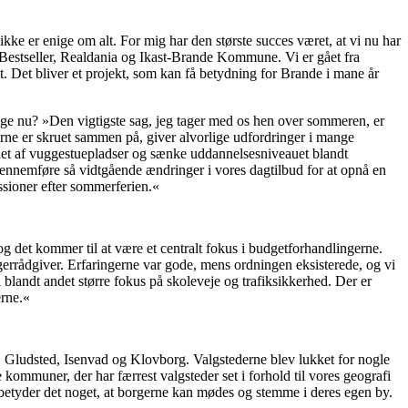
kke er enige om alt. For mig har den største succes været, at vi nu har
, Bestseller, Realdania og Ikast-Brande Kommune. Vi er gået fra
kt. Det bliver et projekt, som kan få betydning for Brande i mane år
lige nu? »Den vigtigste sag, jeg tager med os hen over sommeren, er
e er skruet sammen på, giver alvorlige udfordringer i mange
allet af vuggestuepladser og sænke uddannelsesniveauet blandt
gennemføre så vidtgående ændringer i vores dagtilbud for at opnå en
ssioner efter sommerferien.«
g det kommer til at være et centralt fokus i budgetforhandlingerne.
gerrådgiver. Erfaringerne var gode, mens ordningen eksisterede, og vi
landt andet større fokus på skoleveje og trafiksikkerhed. Der er
rne.«
, Gludsted, Isenvad og Klovborg. Valgstederne blev lukket for nogle
 kommuner, der har færrest valgsteder set i forhold til vores geografi
etyder det noget, at borgerne kan mødes og stemme i deres egen by.