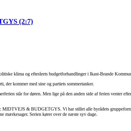
GYS (2:7)
 politiske klima og efterårets budgetforhandlinger i Ikast-Brande Komm
rti, der kommer med sine og partiets sommertanker.
erferien står for døren. Men lige på den anden side af ferien venter efte
maet: MIDTVEJS & BUDGETGYS. Vi har stillet alle byrådets gruppeformæn
egne mærkesager. Serien kører over de næste syv dage.