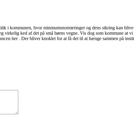
politik i kommunen, hvor minmumsnormeringer og dens sikring kan blive
eg virkelig ked af det på små børns vegne. Vis dog som kommune at vi vil
ancen her . Der bliver knoklet for at få det til at hænge sammen på insti