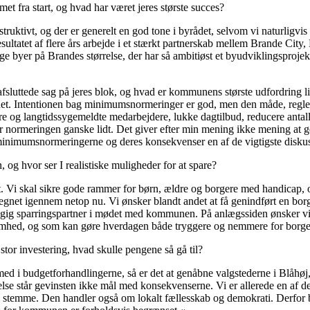
et fra start, og hvad har været jeres største succes?
uktivt, og der er generelt en god tone i byrådet, selvom vi naturligvis i
ultatet af flere års arbejde i et stærkt partnerskab mellem Brande City
mange byer på Brandes størrelse, der har så ambitiøst et byudviklingsproje
afsluttede sag på jeres blok, og hvad er kommunens største udfordring 
. Intentionen bag minimumsnormeringer er god, men den måde, reglern
edere og langtidssygemeldte medarbejdere, lukke dagtilbud, reducere ant
er normeringen ganske lidt. Det giver efter min mening ikke mening at 
 minimumsnormeringerne og deres konsekvenser en af de vigtigste disku
, og hvor ser I realistiske muligheder for at spare?
et. Vi skal sikre gode rammer for børn, ældre og borgere med handicap, o
egnet igennem netop nu. Vi ønsker blandt andet at få genindført en bor
ngig sparringspartner i mødet med kommunen. På anlægssiden ønsker vi b
omhed, og som kan gøre hverdagen både tryggere og nemmere for borge
 stor investering, hvad skulle pengene så gå til?
med i budgetforhandlingerne, så er det at genåbne valgstederne i Blåhøj
telse står gevinsten ikke mål med konsekvenserne. Vi er allerede en af de
stemme. Den handler også om lokalt fællesskab og demokrati. Derfor b