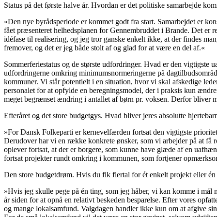
Status på det første halve år. Hvordan er det politiske samarbejde komm
»Den nye byrådsperiode er kommet godt fra start. Samarbejdet er konstr
fået præsenteret helhedsplanen for Gennembruddet i Brande. Det er res
idéfase til realisering, og jeg tror ganske enkelt ikke, at der findes 
fremover, og det er jeg både stolt af og glad for at være en del af.«
Sommerferiestatus og de største udfordringer. Hvad er den vigtigste u
udfordringerne omkring minimumsnormeringerne på dagtilbudsområdet
kommuner. Vi står potentielt i en situation, hvor vi skal afskedige l
personalet for at opfylde en beregningsmodel, der i praksis kun ændr
meget begrænset ændring i antallet af børn pr. voksen. Derfor bliver
Efteråret og det store budgetgys. Hvad bliver jeres absolutte hjertebarn
»For Dansk Folkeparti er kernevelfærden fortsat den vigtigste priorit
Derudover har vi en række konkrete ønsker, som vi arbejder på at få r
oplever fortsat, at der er borgere, som kunne have glæde af en uafhæ
fortsat projekter rundt omkring i kommunen, som fortjener opmærks
Den store budgetdrøm. Hvis du fik flertal for ét enkelt projekt eller én
»Hvis jeg skulle pege på én ting, som jeg håber, vi kan komme i mål 
år siden for at opnå en relativt beskeden besparelse. Efter vores opfat
og mange lokalsamfund. Valgdagen handler ikke kun om at afgive sin 