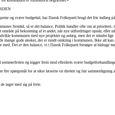
en for kommunen er forholdsvis begrænset.«
ORDEN
arme og svære budgettal, har Dansk Folkeparti brugt det frie indlæg på
unes fremtid, så er det balance. Politik handler ofte om at prioritere, 
mråde på bekostning af et andet, når nye udfordringer opstår, eller når 
t udvikle kommunen med nye projekter og anlæg, men det er mindst lige s
de mange gode ønsker, der er rundt omkring i kommunen. Ikke alt kan ge
 med. Det er den balance, vi i Dansk Folkeparti forsøger at bidrage me
l sommerferien og kigger frem mod efterårets svære budgetforhandlinge
ire spørgsmål for at sikre læserne en direkte og fair sammenligning af pa
de tager med sig på ferie.