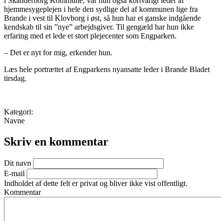
i Skanderborg Kommune, var hun også kortvarigt leder af
hjemmesygeplejen i hele den sydlige del af kommunen lige fra
Brande i vest til Klovborg i øst, så hun har et ganske indgående
kendskab til sin ”nye” arbejdsgiver. Til gengæld har hun ikke
erfaring med et lede et stort plejecenter som Engparken.
– Det er nyt for mig, erkender hun.
Læs hele portrættet af Engparkens nyansatte leder i Brande Bladet
tirsdag.
Kategori:
Navne
Skriv en kommentar
Dit navn
E-mail
Indholdet af dette felt er privat og bliver ikke vist offentligt.
Kommentar