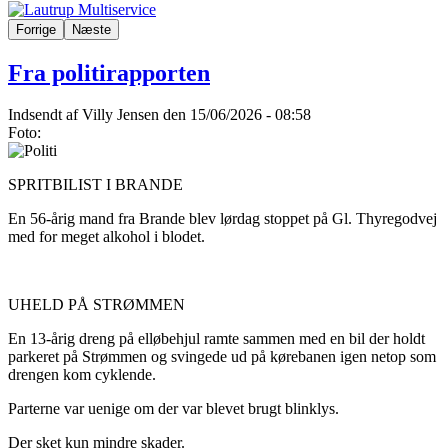
Forrige
Næste
Fra politirapporten
Indsendt af
Villy Jensen
den 15/06/2026 - 08:58
Foto:
SPRITBILIST I BRANDE
En 56-årig mand fra Brande blev lørdag stoppet på Gl. Thyregodvej
med for meget alkohol i blodet.
UHELD PÅ STRØMMEN
En 13-årig dreng på elløbehjul ramte sammen med en bil der holdt
parkeret på Strømmen og svingede ud på kørebanen igen netop som
drengen kom cyklende.
Parterne var uenige om der var blevet brugt blinklys.
Der sket kun mindre skader.