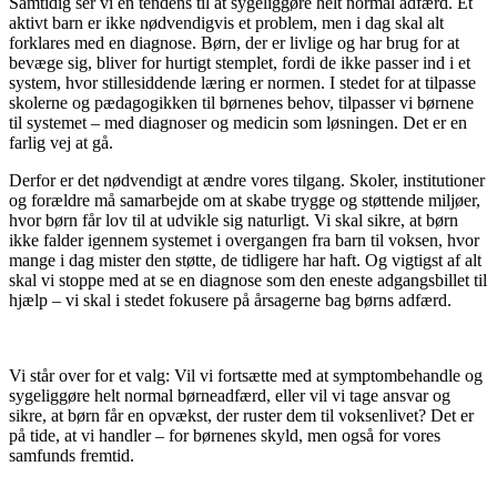
Samtidig ser vi en tendens til at sygeliggøre helt normal adfærd. Et
aktivt barn er ikke nødvendigvis et problem, men i dag skal alt
forklares med en diagnose. Børn, der er livlige og har brug for at
bevæge sig, bliver for hurtigt stemplet, fordi de ikke passer ind i et
system, hvor stillesiddende læring er normen. I stedet for at tilpasse
skolerne og pædagogikken til børnenes behov, tilpasser vi børnene
til systemet – med diagnoser og medicin som løsningen. Det er en
farlig vej at gå.
Derfor er det nødvendigt at ændre vores tilgang. Skoler, institutioner
og forældre må samarbejde om at skabe trygge og støttende miljøer,
hvor børn får lov til at udvikle sig naturligt. Vi skal sikre, at børn
ikke falder igennem systemet i overgangen fra barn til voksen, hvor
mange i dag mister den støtte, de tidligere har haft. Og vigtigst af alt
skal vi stoppe med at se en diagnose som den eneste adgangsbillet til
hjælp – vi skal i stedet fokusere på årsagerne bag børns adfærd.
Vi står over for et valg: Vil vi fortsætte med at symptombehandle og
sygeliggøre helt normal børneadfærd, eller vil vi tage ansvar og
sikre, at børn får en opvækst, der ruster dem til voksenlivet? Det er
på tide, at vi handler – for børnenes skyld, men også for vores
samfunds fremtid.