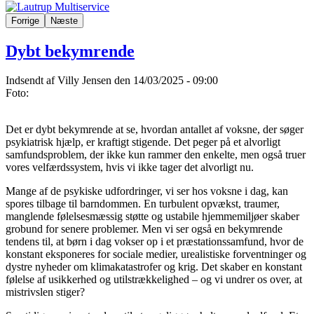
Forrige
Næste
Dybt bekymrende
Indsendt af
Villy Jensen
den 14/03/2025 - 09:00
Foto:
Det er dybt bekymrende at se, hvordan antallet af voksne, der søger
psykiatrisk hjælp, er kraftigt stigende. Det peger på et alvorligt
samfundsproblem, der ikke kun rammer den enkelte, men også truer
vores velfærdssystem, hvis vi ikke tager det alvorligt nu.
Mange af de psykiske udfordringer, vi ser hos voksne i dag, kan
spores tilbage til barndommen. En turbulent opvækst, traumer,
manglende følelsesmæssig støtte og ustabile hjemmemiljøer skaber
grobund for senere problemer. Men vi ser også en bekymrende
tendens til, at børn i dag vokser op i et præstationssamfund, hvor de
konstant eksponeres for sociale medier, urealistiske forventninger og
dystre nyheder om klimakatastrofer og krig. Det skaber en konstant
følelse af usikkerhed og utilstrækkelighed – og vi undrer os over, at
mistrivslen stiger?