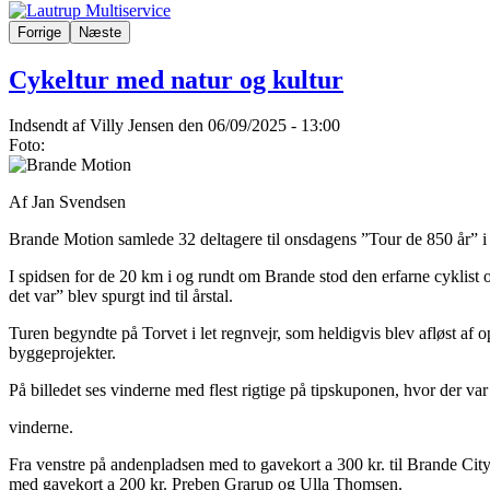
Forrige
Næste
Cykeltur med natur og kultur
Indsendt af
Villy Jensen
den 06/09/2025 - 13:00
Foto:
Af Jan Svendsen
Brande Motion samlede 32 deltagere til onsdagens ”Tour de 850 år” i
I spidsen for de 20 km i og rundt om Brande stod den erfarne cyklist 
det var” blev spurgt ind til årstal.
Turen begyndte på Torvet i let regnvejr, som heldigvis blev afløst a
byggeprojekter.
På billedet ses vinderne med flest rigtige på tipskuponen, hvor der var
vinderne.
Fra venstre på andenpladsen med to gavekort a 300 kr. til Brande C
med gavekort a 200 kr. Preben Grarup og Ulla Thomsen.