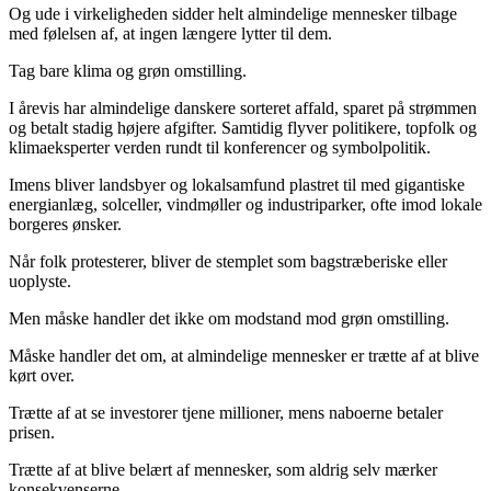
Og ude i virkeligheden sidder helt almindelige mennesker tilbage
med følelsen af, at ingen længere lytter til dem.
Tag bare klima og grøn omstilling.
I årevis har almindelige danskere sorteret affald, sparet på strømmen
og betalt stadig højere afgifter. Samtidig flyver politikere, topfolk og
klimaeksperter verden rundt til konferencer og symbolpolitik.
Imens bliver landsbyer og lokalsamfund plastret til med gigantiske
energianlæg, solceller, vindmøller og industriparker, ofte imod lokale
borgeres ønsker.
Når folk protesterer, bliver de stemplet som bagstræberiske eller
uoplyste.
Men måske handler det ikke om modstand mod grøn omstilling.
Måske handler det om, at almindelige mennesker er trætte af at blive
kørt over.
Trætte af at se investorer tjene millioner, mens naboerne betaler
prisen.
Trætte af at blive belært af mennesker, som aldrig selv mærker
konsekvenserne.