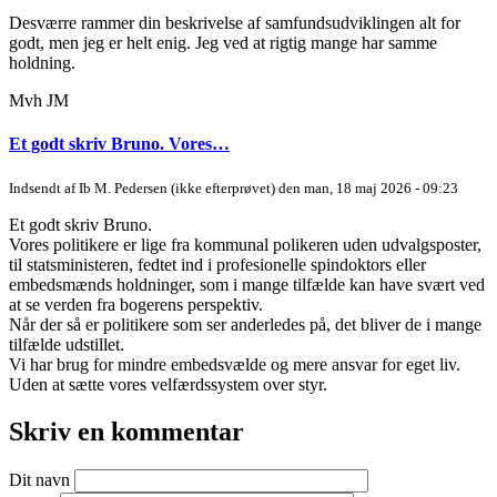
Desværre rammer din beskrivelse af samfundsudviklingen alt for
godt, men jeg er helt enig. Jeg ved at rigtig mange har samme
holdning.
Mvh JM
Et godt skriv Bruno. Vores…
Indsendt af
Ib M. Pedersen (ikke efterprøvet)
den man, 18 maj 2026 - 09:23
Et godt skriv Bruno.
Vores politikere er lige fra kommunal polikeren uden udvalgsposter,
til statsministeren, fedtet ind i profesionelle spindoktors eller
embedsmænds holdninger, som i mange tilfælde kan have svært ved
at se verden fra bogerens perspektiv.
Når der så er politikere som ser anderledes på, det bliver de i mange
tilfælde udstillet.
Vi har brug for mindre embedsvælde og mere ansvar for eget liv.
Uden at sætte vores velfærdssystem over styr.
Skriv en kommentar
Dit navn