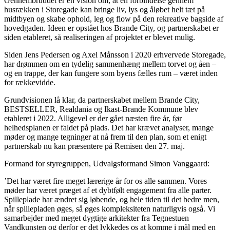
Gennembruddet er en vision om, at en forbindelse gennem
husrækken i Storegade kan bringe liv, lys og åløbet helt tæt på
midtbyen og skabe ophold, leg og flow på den rekreative bagside af
hovedgaden. Ideen er opstået hos Brande City, og partnerskabet er
siden etableret, så realiseringen af projektet er blevet mulig.
Siden Jens Pedersen og Axel Månsson i 2020 erhvervede Storegade,
har drømmen om en tydelig sammenhæng mellem torvet og åen –
og en trappe, der kan fungere som byens fælles rum – været inden
for rækkevidde.
Grundvisionen lå klar, da partnerskabet mellem Brande City,
BESTSELLER, Realdania og Ikast-Brande Kommune blev
etableret i 2022. Alligevel er der gået næsten fire år, før
helhedsplanen er faldet på plads. Det har krævet analyser, mange
møder og mange tegninger at nå frem til den plan, som et enigt
partnerskab nu kan præsentere på Remisen den 27. maj.
Formand for styregruppen, Udvalgsformand Simon Vanggaard:
’Det har været fire meget lærerige år for os alle sammen. Vores
møder har været præget af et dybtfølt engagement fra alle parter.
Spilleplade har ændret sig løbende, og hele tiden til det bedre men,
når spillepladen øges, så øges kompleksiteten naturligvis også. Vi
samarbejder med meget dygtige arkitekter fra Tegnestuen
Vandkunsten og derfor er det lykkedes os at komme i mål med en