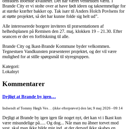
områdets iboende kvaliteter. Det har været ventetiden værd. I
Brande City er vi stolte over at have født ideen og taknemmelige for
at stærke kræfter bakker op. Tak især til Anders Holch Povlsens for
at støtte projektet, så det har kunne folde sig helt ud”.
Alle interesserede borgere inviteres til præsentationen af
helhedsplanen på Remisen den 27. maj, klokken 19 – 21.30. Efter
seancen er der en forfriskning til alle.
Brande City og Ikast-Brande Kommune byder velkommen.
Tegnestuen Vandkunsten præsenterer projektet, og der vil være
mulighed for at stille spørgsmål til styregruppen.
Kategori:
Lokalnyt
Kommentarer
Dejligt at Brande by igen…
Indsendt af
Tommy Høgh Ves… (ikke efterprøvet)
den lør, 9 maj 2026 - 09:14
Dejligt at Brande by igen igen får noget nyt, det kan vi i Ikast kun
være misundelige på..... Og dog... Når man nu åbner torvet mod
vest, skal man ikke bilde mig ind, at der derved ikke skabes en