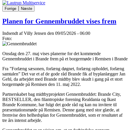
Forrige
Næste
Planen for Gennembruddet vises frem
Indsendt af
Villy Jensen
den 09/05/2026 - 06:00
Foto:
Onsdag den 27. maj vises planerne for det kommende
Gennembruddet i Brande frem på et borgermøde i Remisen i Brande
Fra ”Forlæng sæsonen, forlæng døgnet, forlæng opholdet, forlæng
samtalen” Det var et af de gode råd Brande fik af byplanlægger Jan
Gehl, da arbejdet med Brande midtby blev skudt i gang på et stort
borgermøde på Remisen den 11. maj 2022.
Partnerskabet bag midtbyprojektet Gennembruddet: Brande City,
BESTSELLER, den filantropiske forening Realdania og Ikast
Brande Kommune, har fulgt det gode råd og kan nu invitere til
præsentationsmøde på Remisen. Denne gang med stor glæde, at
fremvise den helhedsplan for Gennembruddet, som er resultatet af
tre års intenst arbejde.