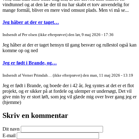
vindtunnel og at den læ der til nu har skabt et torv anvendelig for
mange formål, bliver en mere vind omsust plads. Men vi må se...
Jeg håber at der er taget…
Indsendt af
Per olsen (ikke efterprøvet)
den lør, 9 maj 2026 - 17:36
Jeg håber at der er taget hensyn til gang besvær og rullestol også kan
komme op og ned
Jeg er født i Brande, og…
Indsendt af
Verner Primdah… (ikke efterprøvet)
den man, 11 maj 2026 - 13:19
Jeg er født i Brande, og boede der i 42 år, Jeg syntes at det er et flot
projekt, og er sikker på at fordele og ulemper er undersøgt, Det vil
give min by er stort løft, som jeg vil glæde mig over hver gang jeg er
(hjemme)
Skriv en kommentar
Dit navn
E-mail