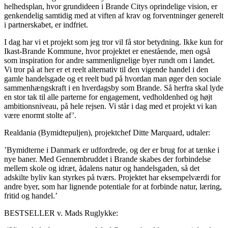
helhedsplan, hvor grundideen i Brande Citys oprindelige vision, er
genkendelig samtidig med at viften af krav og forventninger generelt
i partnerskabet, er indfriet.
I dag har vi et projekt som jeg tror vil få stor betydning. Ikke kun for
Ikast-Brande Kommune, hvor projektet er enestående, men også
som inspiration for andre sammenlignelige byer rundt om i landet.
Vi tror på at her er et reelt alternativ til den vigende handel i den
gamle handelsgade og et reelt bud på hvordan man øger den sociale
sammenhængskraft i en hverdagsby som Brande. Så herfra skal lyde
en stor tak til alle parterne for engagement, vedholdenhed og højt
ambitionsniveau, på hele rejsen. Vi står i dag med et projekt vi kan
være enormt stolte af’.
Realdania (Bymidtepuljen), projektchef Ditte Marquard, udtaler:
’Bymidterne i Danmark er udfordrede, og der er brug for at tænke i
nye baner. Med Gennembruddet i Brande skabes der forbindelse
mellem skole og idræt, ådalens natur og handelsgaden, så det
adskilte byliv kan styrkes på tværs. Projektet har eksempelværdi for
andre byer, som har lignende potentiale for at forbinde natur, læring,
fritid og handel.’
BESTSELLER v. Mads Ruglykke: