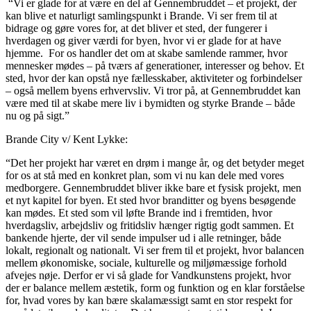
“Vi er glade for at være en del af Gennembruddet – et projekt, der
kan blive et naturligt samlingspunkt i Brande. Vi ser frem til at
bidrage og gøre vores for, at det bliver et sted, der fungerer i
hverdagen og giver værdi for byen, hvor vi er glade for at have
hjemme. For os handler det om at skabe samlende rammer, hvor
mennesker mødes – på tværs af generationer, interesser og behov. Et
sted, hvor der kan opstå nye fællesskaber, aktiviteter og forbindelser
– også mellem byens erhvervsliv. Vi tror på, at Gennembruddet kan
være med til at skabe mere liv i bymidten og styrke Brande – både
nu og på sigt.”
Brande City v/ Kent Lykke:
“Det her projekt har været en drøm i mange år, og det betyder meget
for os at stå med en konkret plan, som vi nu kan dele med vores
medborgere. Gennembruddet bliver ikke bare et fysisk projekt, men
et nyt kapitel for byen. Et sted hvor branditter og byens besøgende
kan mødes. Et sted som vil løfte Brande ind i fremtiden, hvor
hverdagsliv, arbejdsliv og fritidsliv hænger rigtig godt sammen. Et
bankende hjerte, der vil sende impulser ud i alle retninger, både
lokalt, regionalt og nationalt. Vi ser frem til et projekt, hvor balancen
mellem økonomiske, sociale, kulturelle og miljømæssige forhold
afvejes nøje. Derfor er vi så glade for Vandkunstens projekt, hvor
der er balance mellem æstetik, form og funktion og en klar forståelse
for, hvad vores by kan bære skalamæssigt samt en stor respekt for