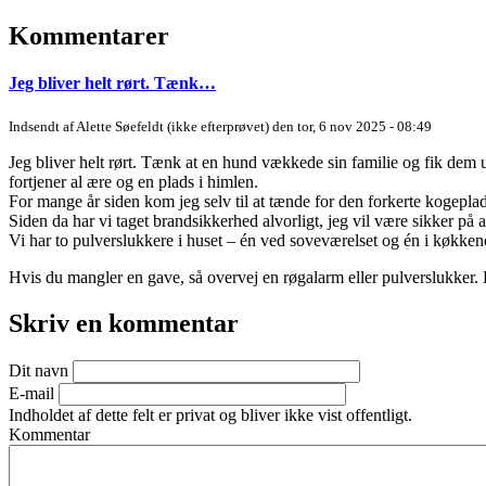
Kommentarer
Jeg bliver helt rørt. Tænk…
Indsendt af
Alette Søefeldt (ikke efterprøvet)
den tor, 6 nov 2025 - 08:49
Jeg bliver helt rørt. Tænk at en hund vækkede sin familie og fik de
fortjener al ære og en plads i himlen.
For mange år siden kom jeg selv til at tænde for den forkerte kogepl
Siden da har vi taget brandsikkerhed alvorligt, jeg vil være sikker p
Vi har to pulverslukkere i huset – én ved soveværelset og én i køkkenet
Hvis du mangler en gave, så overvej en røgalarm eller pulverslukker. 
Skriv en kommentar
Dit navn
E-mail
Indholdet af dette felt er privat og bliver ikke vist offentligt.
Kommentar