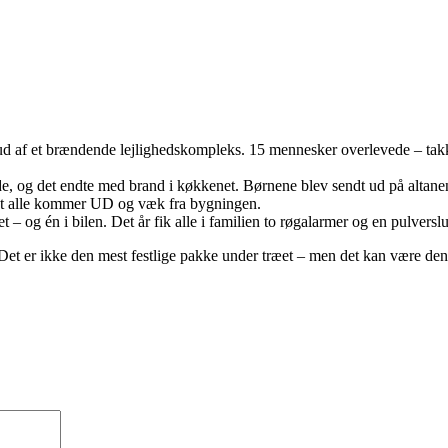
m ud af et brændende lejlighedskompleks. 15 mennesker overlevede – ta
ade, og det endte med brand i køkkenet. Børnene blev sendt ud på altan
å at alle kommer UD og væk fra bygningen.
 – og én i bilen. Det år fik alle i familien to røgalarmer og en pulversl
Det er ikke den mest festlige pakke under træet – men det kan være den 