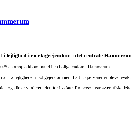
 Hammerum
 i lejlighed i en etageejendom i det centrale Hammer
r 2025 alarmopkald om brand i en boligejendom i Hammerum.
 af i alt 12 lejligheder i boligejendommen. I alt 15 personer er blevet e
et, og alle er vurderet uden for livsfare. En person var svært tilskadek