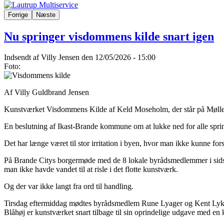
Forrige
Næste
Nu springer visdommens kilde snart igen
Indsendt af
Villy Jensen
den 12/05/2026 - 15:00
Foto:
Af Villy Guldbrand Jensen
Kunstværket Visdommens Kilde af Keld Moseholm, der står på Mølleto
En beslutning af Ikast-Brande kommune om at lukke ned for alle spr
Det har længe været til stor irritation i byen, hvor man ikke kunne fo
På Brande Citys borgermøde med de 8 lokale byrådsmedlemmer i sidste 
man ikke havde vandet til at risle i det flotte kunstværk.
Og der var ikke langt fra ord til handling.
Tirsdag eftermiddag mødtes byrådsmedlem Rune Lyager og Kent Lykke 
Blåhøj er kunstværket snart tilbage til sin oprindelige udgave med en k