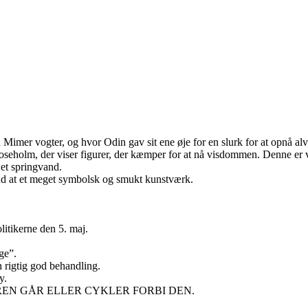
imer vogter, og hvor Odin gav sit ene øje for en slurk for at opnå al
eholm, der viser figurer, der kæmper for at nå visdommen. Denne er vi
r et springvand.
n ud at et meget symbolsk og smukt kunstværk.
litikerne den 5. maj.
ge”.
n rigtig god behandling.
y.
EN GÅR ELLER CYKLER FORBI DEN.