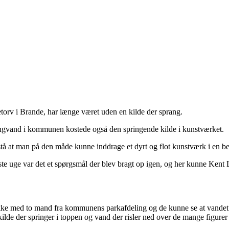
rv i Brande, har længe været uden en kilde der sprang.
ingvand i kommunen kostede også den springende kilde i kunstværket.
rstå at man på den måde kunne inddrage et dyrt og flot kunstværk i en b
uge var det et spørgsmål der blev bragt op igen, og her kunne Kent Lykk
med to mand fra kommunens parkafdeling og de kunne se at vandet kørt
ilde der springer i toppen og vand der risler ned over de mange figurer d