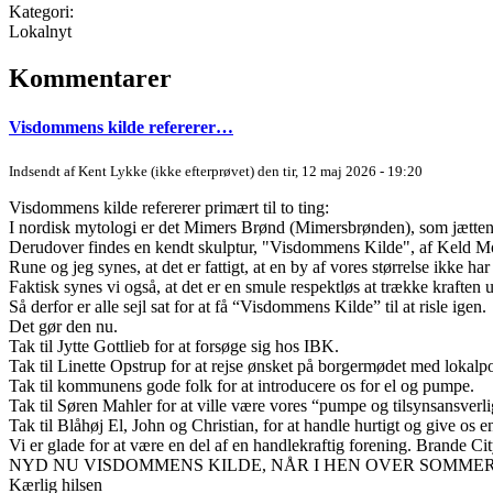
Kategori:
Lokalnyt
Kommentarer
Visdommens kilde refererer…
Indsendt af
Kent Lykke (ikke efterprøvet)
den tir, 12 maj 2026 - 19:20
Visdommens kilde refererer primært til to ting:
I nordisk mytologi er det Mimers Brønd (Mimersbrønden), som jætten M
Derudover findes en kendt skulptur, "Visdommens Kilde", af Keld Mos
Rune og jeg synes, at det er fattigt, at en by af vores størrelse ikke ha
Faktisk synes vi også, at det er en smule respektløs at trække krafte
Så derfor er alle sejl sat for at få “Visdommens Kilde” til at risle igen.
Det gør den nu.
Tak til Jytte Gottlieb for at forsøge sig hos IBK.
Tak til Linette Opstrup for at rejse ønsket på borgermødet med lokalpo
Tak til kommunens gode folk for at introducere os for el og pumpe.
Tak til Søren Mahler for at ville være vores “pumpe og tilsynsansverli
Tak til Blåhøj El, John og Christian, for at handle hurtigt og give os e
Vi er glade for at være en del af en handlekraftig forening. Brande Cit
NYD NU VISDOMMENS KILDE, NÅR I HEN OVER SOMMER
Kærlig hilsen