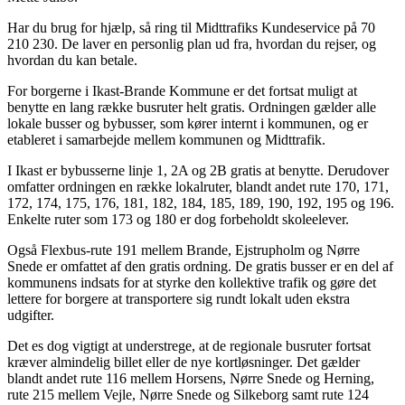
Har du brug for hjælp, så ring til Midttrafiks Kundeservice på 70
210 230. De laver en personlig plan ud fra, hvordan du rejser, og
hvordan du kan betale.
For borgerne i Ikast-Brande Kommune er det fortsat muligt at
benytte en lang række busruter helt gratis. Ordningen gælder alle
lokale busser og bybusser, som kører internt i kommunen, og er
etableret i samarbejde mellem kommunen og Midttrafik.
I Ikast er bybusserne linje 1, 2A og 2B gratis at benytte. Derudover
omfatter ordningen en række lokalruter, blandt andet rute 170, 171,
172, 174, 175, 176, 181, 182, 184, 185, 189, 190, 192, 195 og 196.
Enkelte ruter som 173 og 180 er dog forbeholdt skoleelever.
Også Flexbus-rute 191 mellem Brande, Ejstrupholm og Nørre
Snede er omfattet af den gratis ordning. De gratis busser er en del af
kommunens indsats for at styrke den kollektive trafik og gøre det
lettere for borgere at transportere sig rundt lokalt uden ekstra
udgifter.
Det es dog vigtigt at understrege, at de regionale busruter fortsat
kræver almindelig billet eller de nye kortløsninger. Det gælder
blandt andet rute 116 mellem Horsens, Nørre Snede og Herning,
rute 215 mellem Vejle, Nørre Snede og Silkeborg samt rute 124