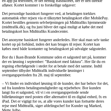
en app på telefonen, er det nemlig Basiskortet, der er den direkte
afløser. Kortet kommer i to forskellige udgaver:
Det personlige basiskort fungerer ved, at betalingen trækkes
automatisk efter rejsen via et tilknyttet betalingskort eller MobilePay.
Kortet bestilles gennem selvbetjeningen på Midttrafiks hjemmeside
(midttrafik.dk), og fra juni bliver det også muligt at købe det med
betalingskort hos Midttrafiks Kundecenter.
Det anonyme basiskort fungerer anderledes. Her skal man selv tanke
kortet op på forhånd, inden det kan bruges til rejser. Kortet kan
købes med både kontanter og betalingskort på udvalgte salgssteder.
Bor du i Ikast-Brande Kommune uden et salgssted tæt på, kommer
der en løsning i september: ”Basiskort med faktura”. Her får du en
regning efterfølgende i stedet for at betale med det samme. Indtil
september tilbyder Midttrafik individuelle løsninger i
overgangsperioden fra 28. maj til september.
– Vi finder en individuel løsning til de kunder, der har behov for det,
ud fra kundens betalingsmuligheder og rejsebehov. Bor kunden
langt fra et salgssted, vil vi i en overgangsperiode sende
billetløsninger med posten eller alternativt til en digital enhed, fx en
iPad. Det er vigtigt for os, at alle vores kunder kan fortsætte deres
rejse med Midttrafik, siger afdelingschef for Kunder og Marked,
Mette Julbo.