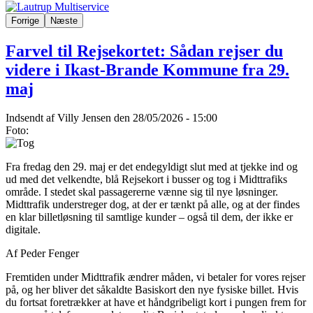
Forrige
Næste
Farvel til Rejsekortet: Sådan rejser du
videre i Ikast-Brande Kommune fra 29.
maj
Indsendt af
Villy Jensen
den 28/05/2026 - 15:00
Foto:
Fra fredag den 29. maj er det endegyldigt slut med at tjekke ind og
ud med det velkendte, blå Rejsekort i busser og tog i Midttrafiks
område. I stedet skal passagererne vænne sig til nye løsninger.
Midttrafik understreger dog, at der er tænkt på alle, og at der findes
en klar billetløsning til samtlige kunder – også til dem, der ikke er
digitale.
Af Peder Fenger
Fremtiden under Midttrafik ændrer måden, vi betaler for vores rejser
på, og her bliver det såkaldte Basiskort den nye fysiske billet. Hvis
du fortsat foretrækker at have et håndgribeligt kort i pungen frem for