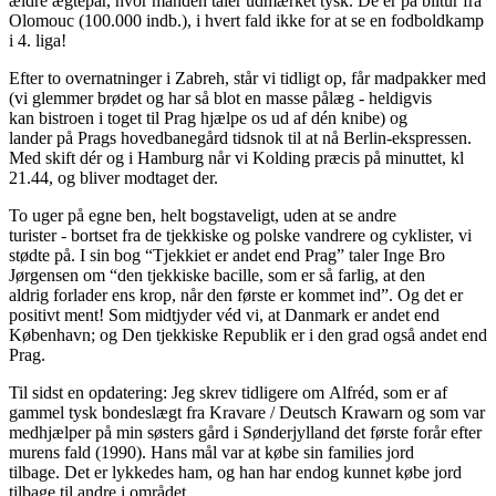
ældre ægtepar, hvor manden taler udmærket tysk. De er på biltur fra
Olomouc (100.000 indb.), i hvert fald ikke for at se en fodboldkamp
i 4. liga!
Efter to overnatninger i Zabreh, står vi tidligt op, får madpakker med
(vi glemmer brødet og har så blot en masse pålæg - heldigvis
kan bistroen i toget til Prag hjælpe os ud af dén knibe) og
lander på Prags hovedbanegård tidsnok til at nå Berlin-ekspressen.
Med skift dér og i Hamburg når vi Kolding præcis på minuttet, kl
21.44, og bliver modtaget der.
To uger på egne ben, helt bogstaveligt, uden at se andre
turister - bortset fra de tjekkiske og polske vandrere og cyklister, vi
stødte på. I sin bog “Tjekkiet er andet end Prag” taler Inge Bro
Jørgensen om “den tjekkiske bacille, som er så farlig, at den
aldrig forlader ens krop, når den første er kommet ind”. Og det er
positivt ment! Som midtjyder véd vi, at Danmark er andet end
København; og Den tjekkiske Republik er i den grad også andet end
Prag.
Til sidst en opdatering: Jeg skrev tidligere om Alfréd, som er af
gammel tysk bondeslægt fra Kravare / Deutsch Krawarn og som var
medhjælper på min søsters gård i Sønderjylland det første forår efter
murens fald (1990). Hans mål var at købe sin families jord
tilbage. Det er lykkedes ham, og han har endog kunnet købe jord
tilbage til andre i området.