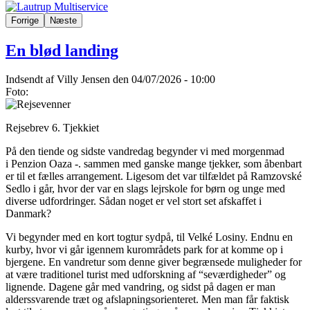
Forrige
Næste
En blød landing
Indsendt af
Villy Jensen
den 04/07/2026 - 10:00
Foto:
Rejsebrev 6. Tjekkiet
På den tiende og sidste vandredag begynder vi med morgenmad
i Penzion Oaza -. sammen med ganske mange tjekker, som åbenbart
er til et fælles arrangement. Ligesom det var tilfældet på Ramzovské
Sedlo i går, hvor der var en slags lejrskole for børn og unge med
diverse udfordringer. Sådan noget er vel stort set afskaffet i
Danmark?
Vi begynder med en kort togtur sydpå, til Velké Losiny. Endnu en
kurby, hvor vi går igennem kurområdets park for at komme op i
bjergene. En vandretur som denne giver begrænsede muligheder for
at være traditionel turist med udforskning af “seværdigheder” og
lignende. Dagene går med vandring, og sidst på dagen er man
alderssvarende træt og afslapningsorienteret. Men man får faktisk