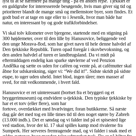
lyst til at se nærmere på mange ting - på en anden rejse. Tjekkiet er
en guldgrube for interesserede besøgende, hvis man giver sig tid og
prioriterer blandt de mange små og mellemstore byer, som findes. Et
godt bud er at tage en uge eller to i Jeseník, hvor man både har
natur, en interessant by og gode trafikforbindelser.
Vi skal tolv kilometer over bjergene, startende med en stigning på
300 højdemeter, over til den lille by Hanusovice, beliggende ved
den unge Morava-flod, som har givet navn til hele denne halvdel af
Den tjekkiske Republik. Turen opad foregår i skovbevoksning, og
den anden halvdel af turen er landbrugsland. Da vi midt på
eftermiddagen endelig kan sparke støvlerne af ved Penzion
Andêlka og sætte os uden for caféen og vente på, at cafémutter skal
åbne for udskænkning, siger vi: “We did it!”. Sidste skridt på sidste
etape, to uger uden uheld. Intet blod, ingen tårer; men masser af
sved, for mit vedkommende, i hvert fald.
Hanusovice er ret uinteressant (bortset fra et bryggeri og et
bryggerimuseum) og endvidere u-tjekkisk. Den typiske tjekkiske by
har et et torv (eller flere), som har
fortove, overdækket med hvælvinger, foran butikkerne. Så næste
dag går det med tog en lille times tid til den noget større by Zabreh
(13.000 indb.). Det er søndag og vi falder ind på et spisested lige
ved stadion, hvor der kl. 17 skal spilles kamp mod rivalerne fra
Sumperk. Her serveres fremragende mad, og vi falder i snak med et