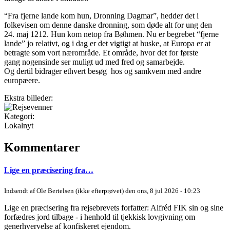
“Fra fjerne lande kom hun, Dronning Dagmar”, hedder det i
folkevisen om denne danske dronning, som døde alt for ung den
24. maj 1212. Hun kom netop fra Bøhmen. Nu er begrebet “fjerne
lande” jo relativt, og i dag er det vigtigt at huske, at Europa er at
betragte som vort nærområde. Et område, hvor det for første
gang nogensinde ser muligt ud med fred og samarbejde.
Og dertil bidrager ethvert besøg hos og samkvem med andre
europæere.
Ekstra billeder:
Kategori:
Lokalnyt
Kommentarer
Lige en præcisering fra…
Indsendt af
Ole Bertelsen (ikke efterprøvet)
den ons, 8 jul 2026 - 10:23
Lige en præcisering fra rejsebrevets forfatter: Alfréd FIK sin og sine
forfædres jord tilbage - i henhold til tjekkisk lovgivning om
generhvervelse af konfiskeret ejendom.