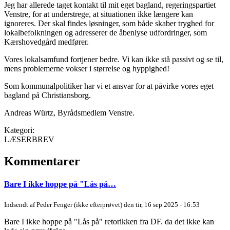
Jeg har allerede taget kontakt til mit eget bagland, regeringspartiet
Venstre, for at understrege, at situationen ikke længere kan
ignoreres. Der skal findes løsninger, som både skaber tryghed for
lokalbefolkningen og adresserer de åbenlyse udfordringer, som
Kærshovedgård medfører.
Vores lokalsamfund fortjener bedre. Vi kan ikke stå passivt og se til,
mens problemerne vokser i størrelse og hyppighed!
Som kommunalpolitiker har vi et ansvar for at påvirke vores eget
bagland på Christiansborg.
Andreas Würtz, Byrådsmedlem Venstre.
Kategori:
LÆSERBREV
Kommentarer
Bare I ikke hoppe på "Lås på…
Indsendt af
Peder Fenger (ikke efterprøvet)
den tir, 16 sep 2025 - 16:53
Bare I ikke hoppe på "Lås på" retorikken fra DF. da det ikke kan