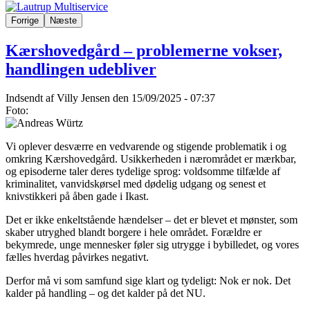
Forrige
Næste
Kærshovedgård – problemerne vokser,
handlingen udebliver
Indsendt af
Villy Jensen
den 15/09/2025 - 07:37
Foto:
Vi oplever desværre en vedvarende og stigende problematik i og
omkring Kærshovedgård. Usikkerheden i nærområdet er mærkbar,
og episoderne taler deres tydelige sprog: voldsomme tilfælde af
kriminalitet, vanvidskørsel med dødelig udgang og senest et
knivstikkeri på åben gade i Ikast.
Det er ikke enkeltstående hændelser – det er blevet et mønster, som
skaber utryghed blandt borgere i hele området. Forældre er
bekymrede, unge mennesker føler sig utrygge i bybilledet, og vores
fælles hverdag påvirkes negativt.
Derfor må vi som samfund sige klart og tydeligt: Nok er nok. Det
kalder på handling – og det kalder på det NU.