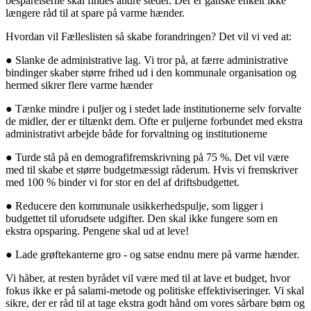
besparelserne skal findes andre steder. Der er ganske enkelt ikke
længere råd til at spare på varme hænder.
Hvordan vil Fælleslisten så skabe forandringen? Det vil vi ved at:
● Slanke de administrative lag. Vi tror på, at færre administrative
bindinger skaber større frihed ud i den kommunale organisation og
hermed sikrer flere varme hænder
● Tænke mindre i puljer og i stedet lade institutionerne selv forvalte
de midler, der er tiltænkt dem. Ofte er puljerne forbundet med ekstra
administrativt arbejde både for forvaltning og institutionerne
● Turde stå på en demografifremskrivning på 75 %. Det vil være
med til skabe et større budgetmæssigt råderum. Hvis vi fremskriver
med 100 % binder vi for stor en del af driftsbudgettet.
● Reducere den kommunale usikkerhedspulje, som ligger i
budgettet til uforudsete udgifter. Den skal ikke fungere som en
ekstra opsparing. Pengene skal ud at leve!
● Lade grøftekanterne gro - og satse endnu mere på varme hænder.
Vi håber, at resten byrådet vil være med til at lave et budget, hvor
fokus ikke er på salami-metode og politiske effektiviseringer. Vi skal
sikre, der er råd til at tage ekstra godt hånd om vores sårbare børn og