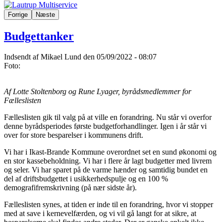
Forrige
Næste
Budgettanker
Indsendt af
Mikael Lund
den 05/09/2022 - 08:07
Foto:
Af Lotte Stoltenborg og Rune Lyager, byrådsmedlemmer for
Fælleslisten
Fælleslisten gik til valg på at ville en forandring. Nu står vi overfor
denne byrådsperiodes første budgetforhandlinger. Igen i år står vi
over for store besparelser i kommunens drift.
Vi har i Ikast-Brande Kommune overordnet set en sund økonomi og
en stor kassebeholdning. Vi har i flere år lagt budgetter med livrem
og seler. Vi har sparet på de varme hænder og samtidig bundet en
del af driftsbudgettet i usikkerhedspulje og en 100 %
demografifremskrivning (på nær sidste år).
Fælleslisten synes, at tiden er inde til en forandring, hvor vi stopper
med at save i kernevelfærden, og vi vil gå langt for at sikre, at