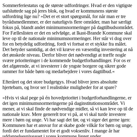
Sommerferiestatus og de største udfordringer. Hvad er den vigtigste
uafsluttede sag på jeres blok, og hvad er kommunens største
udfordring lige nu? »Det er et stort spørgsmål, for når man er tre
byrådsmedlemmer, er der naturligvis flere områder, man har særligt
fokus på, blandt andet minimumsnormeringer på dagtilbudsområdet.
For Fælleslisten er det en selvfølge, at Ikast-Brande Kommune skal
leve op til de nationale minimumsnormeringer. Her står vi dog over
for en betydelig udfordring, fordi vi fortsat er et stykke fra målet.
Det betyder samtidig, at det vil kræve en væsentlig investering at nå
det ønskede niveau. Derfor bliver det nødvendigt at træffe nogle
svære prioriteringer i de kommende budgetforhandlinger. For os er
det afgørende, at vi investerer i de yngste borgere og sikrer gode
rammer for både børn og medarbejdere i vores dagtilbud.«
Efteråret og det store budgetgys. Hvad bliver jeres absolutte
hjertebarn, og hvor ser I realistiske muligheder for at spare?
»Hvis vi skal pege på én hovedprioritet i budgetforhandlingerne, er
det igen minimumsnormeringerne på daginstitutionsområdet. Vi
mener, at vi skal finde de nødvendige midler, så vi kan leve op til de
nationale krav. Mere generelt tror vi på, at vi skal turde investere
mere i børn og unge. Vi har sagt det før, og vi siger det gerne igen:
Kommunen har et ansvar for at skabe gode vilkår for børn og unge,
fordi det er fundamentet for et godt voksenliv. I mange år har
uddannelsesniveauet i vores kommune ligget under