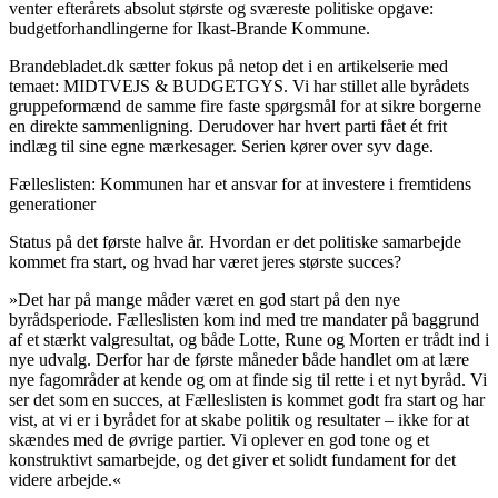
venter efterårets absolut største og sværeste politiske opgave:
budgetforhandlingerne for Ikast-Brande Kommune.
Brandebladet.dk sætter fokus på netop det i en artikelserie med
temaet: MIDTVEJS & BUDGETGYS. Vi har stillet alle byrådets
gruppeformænd de samme fire faste spørgsmål for at sikre borgerne
en direkte sammenligning. Derudover har hvert parti fået ét frit
indlæg til sine egne mærkesager. Serien kører over syv dage.
Fælleslisten: Kommunen har et ansvar for at investere i fremtidens
generationer
Status på det første halve år. Hvordan er det politiske samarbejde
kommet fra start, og hvad har været jeres største succes?
»Det har på mange måder været en god start på den nye
byrådsperiode. Fælleslisten kom ind med tre mandater på baggrund
af et stærkt valgresultat, og både Lotte, Rune og Morten er trådt ind i
nye udvalg. Derfor har de første måneder både handlet om at lære
nye fagområder at kende og om at finde sig til rette i et nyt byråd. Vi
ser det som en succes, at Fælleslisten is kommet godt fra start og har
vist, at vi er i byrådet for at skabe politik og resultater – ikke for at
skændes med de øvrige partier. Vi oplever en god tone og et
konstruktivt samarbejde, og det giver et solidt fundament for det
videre arbejde.«