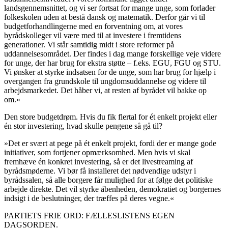
landsgennemsnittet, og vi ser fortsat for mange unge, som forlader
folkeskolen uden at bestå dansk og matematik. Derfor går vi til
budgetforhandlingerne med en forventning om, at vores
byrådskolleger vil være med til at investere i fremtidens
generationer. Vi står samtidig midt i store reformer på
uddannelsesområdet. Der findes i dag mange forskellige veje videre
for unge, der har brug for ekstra støtte – f.eks. EGU, FGU og STU.
Vi ønsker at styrke indsatsen for de unge, som har brug for hjælp i
overgangen fra grundskole til ungdomsuddannelse og videre til
arbejdsmarkedet. Det håber vi, at resten af byrådet vil bakke op
om.«
Den store budgetdrøm. Hvis du fik flertal for ét enkelt projekt eller
én stor investering, hvad skulle pengene så gå til?
»Det er svært at pege på ét enkelt projekt, fordi der er mange gode
initiativer, som fortjener opmærksomhed. Men hvis vi skal
fremhæve én konkret investering, så er det livestreaming af
byrådsmøderne. Vi bør få installeret det nødvendige udstyr i
byrådssalen, så alle borgere får mulighed for at følge det politiske
arbejde direkte. Det vil styrke åbenheden, demokratiet og borgernes
indsigt i de beslutninger, der træffes på deres vegne.«
PARTIETS FRIE ORD: FÆLLESLISTENS EGEN
DAGSORDEN.