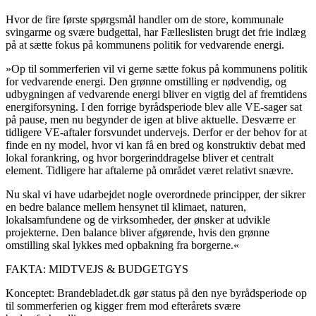
Hvor de fire første spørgsmål handler om de store, kommunale
svingarme og svære budgettal, har Fælleslisten brugt det frie indlæg
på at sætte fokus på kommunens politik for vedvarende energi.
»Op til sommerferien vil vi gerne sætte fokus på kommunens politik
for vedvarende energi. Den grønne omstilling er nødvendig, og
udbygningen af vedvarende energi bliver en vigtig del af fremtidens
energiforsyning. I den forrige byrådsperiode blev alle VE-sager sat
på pause, men nu begynder de igen at blive aktuelle. Desværre er
tidligere VE-aftaler forsvundet undervejs. Derfor er der behov for at
finde en ny model, hvor vi kan få en bred og konstruktiv debat med
lokal forankring, og hvor borgerinddragelse bliver et centralt
element. Tidligere har aftalerne på området været relativt snævre.
Nu skal vi have udarbejdet nogle overordnede principper, der sikrer
en bedre balance mellem hensynet til klimaet, naturen,
lokalsamfundene og de virksomheder, der ønsker at udvikle
projekterne. Den balance bliver afgørende, hvis den grønne
omstilling skal lykkes med opbakning fra borgerne.«
FAKTA: MIDTVEJS & BUDGETGYS
Konceptet: Brandebladet.dk gør status på den nye byrådsperiode op
til sommerferien og kigger frem mod efterårets svære